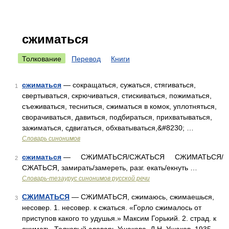
сжиматься
Толкование
Перевод
Книги
сжиматься
— сокращаться, сужаться, стягиваться,
1
свертываться, скрючиваться, стискиваться, пожиматься,
съеживаться, тесниться, сжиматься в комок, уплотняться,
сворачиваться, давиться, подбираться, прихватываться,
зажиматься, сдвигаться, обхватываться,&#8230; …
Словарь синонимов
сжиматься
— СЖИМАТЬСЯ/СЖАТЬСЯ СЖИМАТЬСЯ/
2
СЖАТЬСЯ, замирать/замереть, разг. екать/екнуть …
Словарь-тезаурус синонимов русской речи
СЖИМАТЬСЯ
— СЖИМАТЬСЯ, сжимаюсь, сжимаешься,
3
несовер. 1. несовер. к сжаться. «Горло сжималось от
приступов какого то удушья.» Максим Горький. 2. страд. к