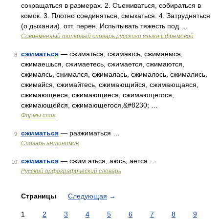
сокращаться в размерах. 2. Съеживаться, собираться в
комок. 3. Плотно соединяться, смыкаться. 4. Затрудняться
(о дыхании). отт. перен. Испытывать тяжесть под …
Современный толковый словарь русского языка Ефремовой
сжиматься
— сжиматься, сжимаюсь, сжимаемся,
8
сжимаешься, сжимаетесь, сжимается, сжимаются,
сжимаясь, сжимался, сжималась, сжималось, сжимались,
сжимайся, сжимайтесь, сжимающийся, сжимающаяся,
сжимающееся, сжимающиеся, сжимающегося,
сжимающейся, сжимающегося,&#8230; …
Формы слов
сжиматься
— разжиматься …
9
Словарь антонимов
сжиматься
— сжим аться, аюсь, ается …
10
Русский орфографический словарь
Страницы
Следующая
→
1
2
3
4
5
6
7
8
9