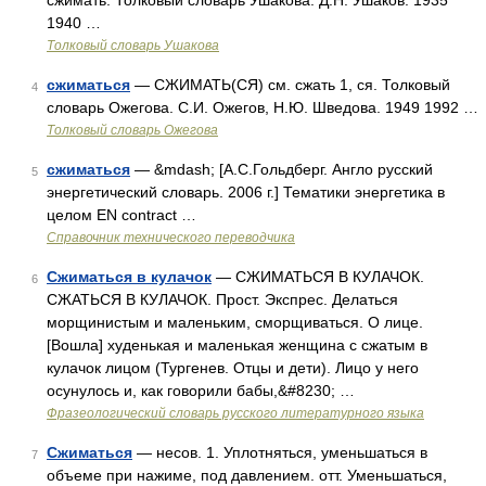
сжимать. Толковый словарь Ушакова. Д.Н. Ушаков. 1935
1940 …
Толковый словарь Ушакова
сжиматься
— СЖИМАТЬ(СЯ) см. сжать 1, ся. Толковый
4
словарь Ожегова. С.И. Ожегов, Н.Ю. Шведова. 1949 1992 …
Толковый словарь Ожегова
сжиматься
— &mdash; [А.С.Гольдберг. Англо русский
5
энергетический словарь. 2006 г.] Тематики энергетика в
целом EN contract …
Справочник технического переводчика
Сжиматься в кулачок
— СЖИМАТЬСЯ В КУЛАЧОК.
6
СЖАТЬСЯ В КУЛАЧОК. Прост. Экспрес. Делаться
морщинистым и маленьким, сморщиваться. О лице.
[Вошла] худенькая и маленькая женщина с сжатым в
кулачок лицом (Тургенев. Отцы и дети). Лицо у него
осунулось и, как говорили бабы,&#8230; …
Фразеологический словарь русского литературного языка
Сжиматься
— несов. 1. Уплотняться, уменьшаться в
7
объеме при нажиме, под давлением. отт. Уменьшаться,